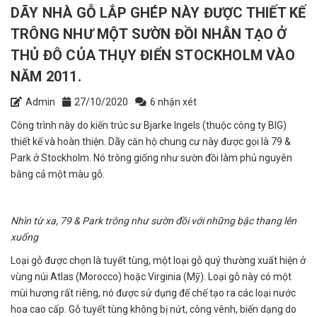
DÃY NHÀ GỖ LẮP GHÉP NÀY ĐƯỢC THIẾT KẾ
TRÔNG NHƯ MỘT SƯỜN ĐỒI NHÂN TẠO Ở
THỦ ĐÔ CỦA THỤY ĐIỂN STOCKHOLM VÀO
NĂM 2011.
Admin
27/10/2020
6 nhận xét
Công trình này do kiến trúc sư Bjarke Ingels (thuộc công ty BIG)
thiết kế và hoàn thiện. Dãy căn hộ chung cư này được gọi là 79 &
Park ở Stockholm. Nó trông giống như sườn đồi làm phủ nguyên
bằng cả một màu gỗ.
Nhìn từ xa, 79 & Park trông như sườn đồi với những bậc thang lên
xuống
Loại gỗ được chọn là tuyết tùng, một loại gỗ quý thường xuất hiện ở
vùng núi Atlas (Morocco) hoặc Virginia (Mỹ). Loại gỗ này có một
mùi hương rất riêng, nó được sử dụng để chế tạo ra các loại nước
hoa cao cấp. Gỗ tuyết tùng không bị nứt, công vênh, biến dạng do