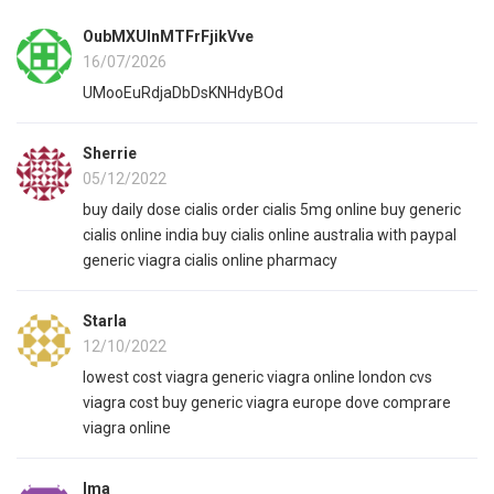
OubMXUlnMTFrFjikVve
16/07/2026
UMooEuRdjaDbDsKNHdyBOd
Sherrie
05/12/2022
buy daily dose cialis order cialis 5mg online buy generic
cialis online india buy cialis online australia with paypal
generic viagra cialis online pharmacy
Starla
12/10/2022
lowest cost viagra generic viagra online london cvs
viagra cost buy generic viagra europe dove comprare
viagra online
Ima