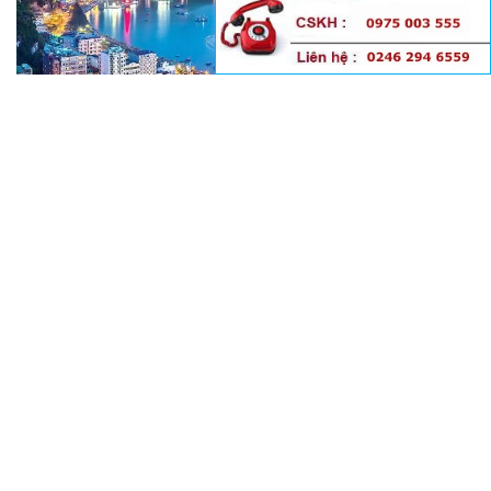
Nhận thi công xây dựng nhà thép lắp ghép tại Hải Phòng
C7, Thanh Xuân Bắc, Thanh Xuân, Hà Nội
02462 946 599