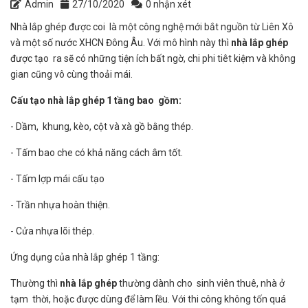
Admin
27/10/2020
0 nhận xét
Nhà lắp ghép được coi là một công nghệ mới bắt nguồn từ Liên Xô
và một số nước XHCN Đông Âu. Với mô hình này thì
nhà lắp ghép
được tạo ra sẽ có những tiện ích bất ngờ, chi phi tiêt kiệm và không
gian cũng vô cùng thoải mái.
Cấu tạo nhà lắp ghép 1 tầng bao gồm:
- Dầm, khung, kèo, cột và xà gồ bằng thép.
- Tấm bao che có khả năng cách âm tốt.
- Tấm lợp mái cấu tạo
- Trần nhựa hoàn thiện.
- Cửa nhựa lõi thép.
Ứng dụng của nhà lắp ghép 1 tầng:
Thường thì
nhà lắp ghép
thường dành cho sinh viên thuê, nhà ở
tạm thời, hoặc được dùng để làm lều. Với thi công không tốn quá