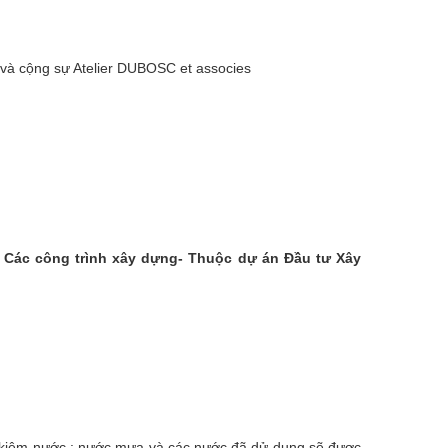
và cộng sự Atelier DUBOSC et associes
 Các công trình xây dựng- Thuộc dự án Đầu tư Xây
ết kiệm nước : nước mưa và các nước đã dử dụng sẽ được