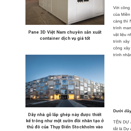
Với công
của Miền 
càng thì 
trình man
Pane 3D Việt Nam chuyên sản xuất
vật liệu 
container dịch vụ giá tốt
trình xâ
công xây
trình nhậ
Dưới đây
Dãy nhà gỗ lắp ghép này được thiết
kế trông như một sườn đồi nhân tạo ở
TÊN DỰ Á
thủ đô của Thụy Điển Stockholm vào
tắt là D