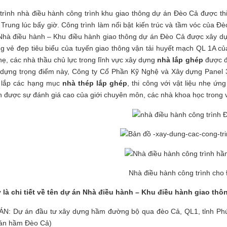
 trình
nhà điều hành công trình khu giao thông dự án Đèo Cả
được thi
Trung lúc bấy giờ. Công trình làm nổi bật kiến trúc và tầm vóc của Đ
Nhà điều hành – Khu điều hành giao thông dự án Đèo Cả được xây dựn
g vẻ đẹp tiêu biểu của tuyến giao thông vận tải huyết mạch QL 1A củ
nhẹ, các nhà thầu chủ lực trong lĩnh vực xây dựng
nhà lắp ghép
được đấ
y dựng trọng điểm này, Công ty Cổ Phần Kỹ Nghệ và Xây dựng Panel 
 lắp các hạng mục
nhà thép lắp ghép
, thi công với vật liệu nhẹ ứ
n được sự đánh giá cao của giới chuyên môn, các nhà khoa học trong 
Nhà điều hành công trình cho
 là chi tiết về tên dự án Nhà điều hành – Khu điều hành giao th
N: Dự án đầu tư xây dựng hầm đường bộ qua đèo Cả, QL1, tỉnh Phú 
ự án hầm Đèo Cả)