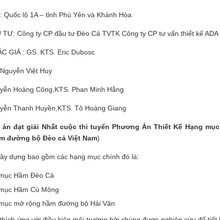
: Quốc lộ 1A – tỉnh Phú Yên và Khánh Hòa
TƯ: Công ty CP đầu tư Đèo Cả TVTK Công ty CP tư vấn thiết kế ADA 
 GIẢ : GS. KTS. Eric Dubosc
 Nguyễn Việt Huy
yễn Hoàng Công,KTS. Phan Minh Hằng
yễn Thanh Huyền,KTS. Tô Hoàng Giang
án đạt giải Nhất cuộc thi tuyển Phương Án Thiết Kế Hạng mục
m đường bộ Đèo cả Việt Nam
)
ây dựng bao gồm các hạng mục chính đó là:
mục Hầm Đèo Cả
mục Hầm Cù Mông
mục mở rộng hầm đường bộ Hải Vân
 thích ứng với điều kiện môi trường bởi chúng được nghiên cứu để ti