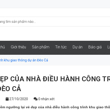
chủ
Giới thiệu
Sản phẩm
Tin tức
Dự án
Báo giá
L
ình khu giao thông dự án Đèo Cả
ĐẸP CỦA NHÀ ĐIỀU HÀNH CÔNG T
ĐÈO CẢ
27/10/2020
0 nhận xét
êm ngưỡng lại vẻ đẹp của nhà điều hành công trình khu giao th