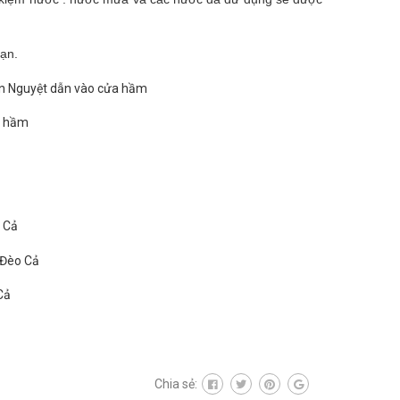
oạn.
a hầm
Cả
Chia sẻ: