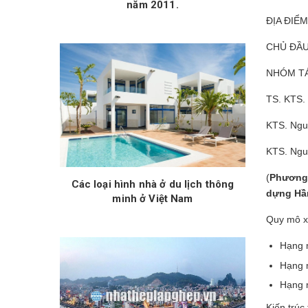
năm 2011.
ĐỊA ĐIỂM
CHỦ ĐẦU 
NHÓM TÁC
TS. KTS.
KTS. Ngu
KTS. Ngu
(
Phương 
Các loại hình nhà ở du lịch thông
dựng Hầ
minh ở Việt Nam
Quy mô x
Hạng 
Hạng 
Hạng 
Kiến trúc