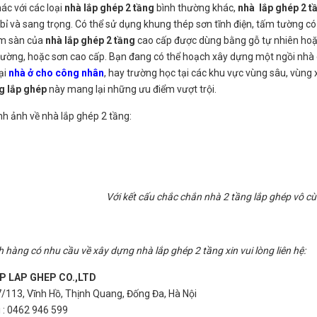
ác với các loại
nhà lắp ghép 2 tầng
bình thường khác,
nhà lắp ghép 2 t
bỉ và sang trọng. Có thể sử dụng khung thép sơn tĩnh điện, tấm tường c
m sàn của
nhà lắp ghép 2 tầng
cao cấp được dùng bằng gỗ tự nhiên hoặ
tường, hoặc sơn cao cấp. Bạn đang có thể hoạch xây dựng một ngồi nhà 
ại
nhà ở cho công nhân
, hay trường học tại các khu vực vùng sâu, vùng
ng lắp ghép
này mang lại những ưu điểm vượt trội.
nh ảnh về nhà lắp ghép 2 tầng:
Với kết cấu chắc chắn nhà 2 tầng lắp ghép vô c
 hàng có nhu cầu về xây dựng nhà lắp ghép 2 tầng xin vui lòng liên hệ:
P LAP GHEP CO.,LTD
27/113, Vĩnh Hồ, Thịnh Quang, Đống Đa, Hà Nội
i : 0462 946 599