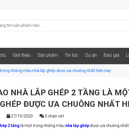
chủ
Giới thiệu
Sản phẩm
Tin tức
Dự án
Báo giá
L
t trong những mầu nhà lắp ghép được ưa chuông nhất hiện nay.
SAO NHÀ LẮP GHÉP 2 TẦNG LÀ M
 GHÉP ĐƯỢC ƯA CHUÔNG NHẤT HI
27/10/2020
0 nhận xét
ghép 2 tầng
là một trong những mầu
nhà lắp ghép
được ưa chuông nhất h