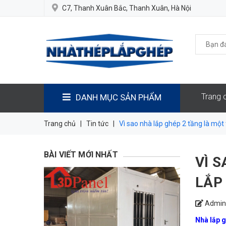
C7, Thanh Xuân Bắc, Thanh Xuân, Hà Nội
Trang 
DANH MỤC SẢN PHẨM
Trang chủ
|
Tin tức
|
Vì sao nhà lắp ghép 2 tầng là mộ
BÀI VIẾT MỚI NHẤT
VÌ 
LẮP
Admin
Nhà lắp 