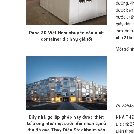
dưỡng. Kh
được bền 
nước… tấ
giấy dán 
làm lán tr
Pane 3D Việt Nam chuyên sản xuất
nhà 2 tầ
container dịch vụ giá tốt
Một số hì
Quý khách
Dãy nhà gỗ lắp ghép này được thiết
NHA THE
kế trông như một sườn đồi nhân tạo ở
Địa chỉ: 
thủ đô của Thụy Điển Stockholm vào
Điện thoạ