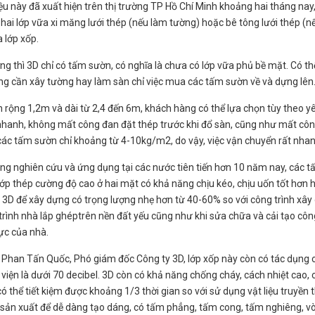
liệu này đã xuất hiện trên thị trường TP Hồ Chí Minh khoảng hai tháng na
 hai lớp vữa xi măng lưới thép (nếu làm tường) hoặc bê tông lưới thép (nế
 lớp xốp.
ng thì 3D chỉ có tấm sườn, có nghĩa là chưa có lớp vữa phủ bề mặt. Có t
g cần xây tường hay làm sàn chỉ việc mua các tấm sườn về và dựng lên.
rộng 1,2m và dài từ 2,4 đến 6m, khách hàng có thể lựa chọn tùy theo yê
nhanh, không mất công đan đặt thép trước khi đổ sàn, cũng như mất công
các tấm sườn chỉ khoảng từ 4-10kg/m2, do vậy, việc vận chuyển rất nha
g nghiên cứu và ứng dụng tại các nước tiên tiến hơn 10 năm nay, các tấm
 lớp thép cường độ cao ở hai mặt có khả năng chịu kéo, chịu uốn tốt hơn 
3D để xây dựng có trọng lượng nhẹ hơn từ 40-60% so với công trình xây dự
trình nhà lắp ghéptrên nền đất yếu cũng như khi sửa chữa và cải tạo c
lực của nhà.
Phan Tấn Quốc, Phó giám đốc Công ty 3D, lớp xốp này còn có tác dụng 
viện là dưới 70 decibel. 3D còn có khả năng chống cháy, cách nhiệt cao, 
có thể tiết kiệm được khoảng 1/3 thời gian so với sử dụng vật liệu truyền thố
sản xuất để dễ dàng tạo dáng, có tấm phẳng, tấm cong, tấm nghiêng, vò