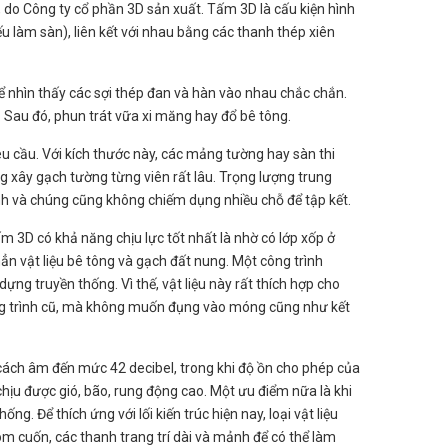
y, do Công ty cổ phần 3D sản xuất. Tấm 3D là cấu kiện hình
u làm sàn), liên kết với nhau bằng các thanh thép xiên
hể nhìn thấy các sợi thép đan và hàn vào nhau chắc chắn.
 Sau đó, phun trát vữa xi măng hay đổ bê tông.
u cầu. Với kích thước này, các mảng tường hay sàn thi
 xây gạch tường từng viên rất lâu. Trọng lượng trung
nh và chúng cũng không chiếm dụng nhiều chỗ để tập kết.
 3D có khả năng chịu lực tốt nhất là nhờ có lớp xốp ở
hẳn vật liệu bê tông và gạch đất nung. Một công trình
ng truyền thống. Vì thế, vật liệu này rất thích hợp cho
ông trình cũ, mà không muốn đụng vào móng cũng như kết
cách âm đến mức 42 decibel, trong khi độ ồn cho phép của
chịu được gió, bão, rung động cao. Một ưu điểm nữa là khi
ng. Để thích ứng với lối kiến trúc hiện nay, loại vật liệu
m cuốn, các thanh trang trí dài và mảnh để có thể làm