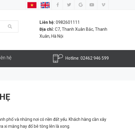
Liên hệ:
0982601111
Địa chỉ:
C7, Thanh Xuân Bắc, Thanh
Xuân, Hà Nội
iên hệ
Hotline:
02462 946 599
NHẸ
g thành phố và những nơi có nền đất yếu. Khách hàng cần xây
a xi măng hay đổ bê tông lên là xong.