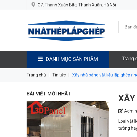
C7, Thanh Xuân Bắc, Thanh Xuân, Hà Nội
Trang 
DANH MỤC SẢN PHẨM
Trang chủ
|
Tin tức
|
Xây nhà bằng vật liệu lắp ghép nh
BÀI VIẾT MỚI NHẤT
XÂY
Admin
Loại vật l
tường hay