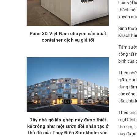
Loại vật 
thành bởi
xuyên qua
Bình thườ
Pane 3D Việt Nam chuyên sản xuất
Khách hàn
container dịch vụ giá tốt
Tấm sườn 
công rất 
bình của 
Theo nhữn
giữa. Hai
dùng tấm 
các công 
cấu chịu 
Theo ông 
một bệnh 
Dãy nhà gỗ lắp ghép này được thiết
kế trông như một sườn đồi nhân tạo ở
thi công, 
thủ đô của Thụy Điển Stockholm vào
này được 